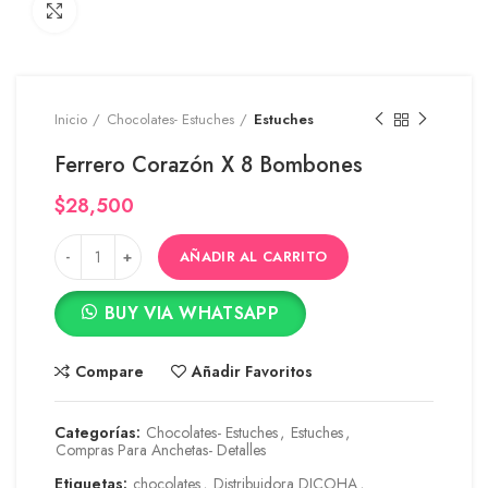
Click to enlarge
Inicio
Chocolates- Estuches
Estuches
Ferrero Corazón X 8 Bombones
$
28,500
AÑADIR AL CARRITO
BUY VIA WHATSAPP
Compare
Añadir Favoritos
Categorías:
Chocolates- Estuches
,
Estuches
,
Compras Para Anchetas- Detalles
Etiquetas:
chocolates
,
Distribuidora DICOHA
,