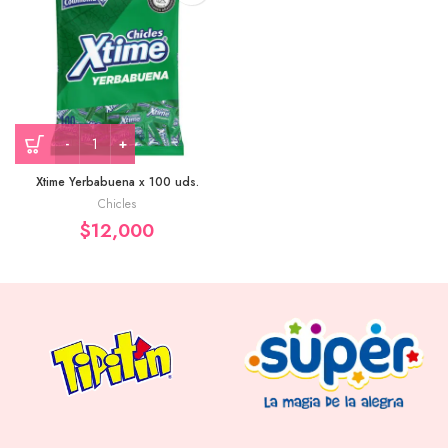
Xtime Yerbabuena x 100 uds.
Chicles
$
12,000