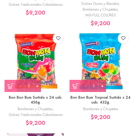
Dulces Duros y Blandos
,
Dulces Tradicionales Colombianos
Bombones y Chupetas
,
$
9,200
MIX-FULL COLORES
$
9,200
Bon Bon Bum Surtido x 24 uds.
Bon Bon Bum Tropical Surtido x 24
456g.
uds. 432g.
Bombones y Chupetas
,
Bombones y Chupetas
Dulces Tradicionales Colombianos
$
9,200
$
9,200