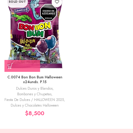
SOLD OUT
C.0074 Bon Bon Bum Halloween
x24unds. P.15
Dulces Duros y Blandos
,
Bombones y Chupetas
,
Fiesta De Dulces / HALLOWEEN 2025
,
Dulces y Chocolates Halloween
$
8,500