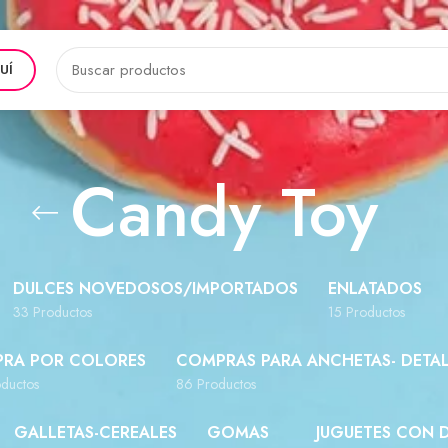
UÍ
Candy Toy
DULCES NOVEDOSOS/IMPORTADOS
ENLATADOS
33 Productos
15 Productos
RA POR COLORES
COMPRAS PARA ANCHETAS- DETAL
ductos
86 Productos
GALLETAS-CEREALES
GOMAS
JUGUETES CON 