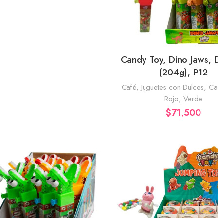
Candy Toy, Dino Jaws, D
AÑADIR AL CA
(204g), P12
Café
,
Juguetes con Dulces
,
Ca
Rojo
,
Verde
$
71,500