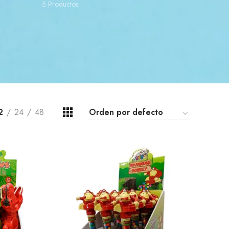
5 Productos
2
24
48