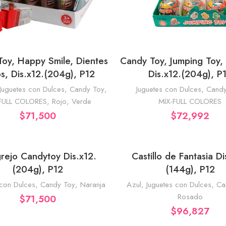
oy, Happy Smile, Dientes
Candy Toy, Jumping Toy, 
AÑADIR AL CARRITO
AÑADIR AL CA
s, Dis.x12.(204g), P12
Dis.x12.(204g), P
Juguetes con Dulces
,
Candy Toy
,
Juguetes con Dulces
,
Candy
FULL COLORES
,
Rojo
,
Verde
MIX-FULL COLORES
$
71,500
$
72,992
rejo Candytoy Dis.x12.
Castillo de Fantasia Di
AÑADIR AL CARRITO
AÑADIR AL CA
(204g), P12
(144g), P12
 con Dulces
,
Candy Toy
,
Naranja
Azul
,
Juguetes con Dulces
,
Ca
Rosado
$
71,500
$
96,827