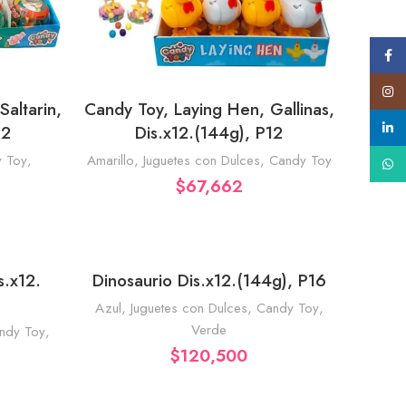
Face
Insta
Saltarin,
Candy Toy, Laying Hen, Gallinas,
RRITO
AÑADIR AL CARRITO
linke
12
Dis.x12.(144g), P12
 Toy
,
Amarillo
,
Juguetes con Dulces
,
Candy Toy
What
$
67,662
s.x12.
Dinosaurio Dis.x12.(144g), P16
RRITO
AÑADIR AL CARRITO
Azul
,
Juguetes con Dulces
,
Candy Toy
,
Verde
ndy Toy
,
$
120,500