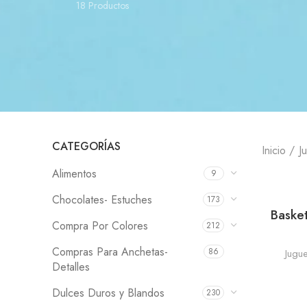
18 Productos
CATEGORÍAS
Inicio
J
Alimentos
9
Chocolates- Estuches
173
Baske
Compra Por Colores
212
Compras Para Anchetas-
86
Jugu
Detalles
Dulces Duros y Blandos
230