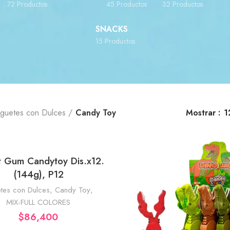
72 Productos
45 Productos
32 Productos
SNACKS
15 Productos
uguetes con Dulces
Candy Toy
Mostrar
1
t Gum Candytoy Dis.x12.
AÑADIR AL CARRITO
(144g), P12
etes con Dulces
,
Candy Toy
,
MIX-FULL COLORES
$
86,400