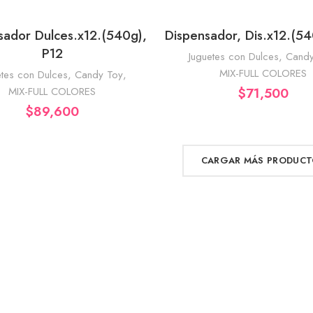
sador Dulces.x12.(540g),
Dispensador, Dis.x12.(54
AÑADIR AL CARRITO
AÑADIR AL CA
P12
Juguetes con Dulces
,
Candy
MIX-FULL COLORES
etes con Dulces
,
Candy Toy
,
MIX-FULL COLORES
$
71,500
$
89,600
CARGAR MÁS PRODUCT