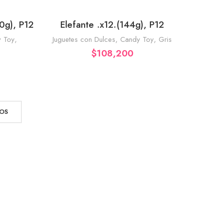
0g), P12
Elefante .x12.(144g), P12
RRITO
AÑADIR AL CARRITO
 Toy
,
Juguetes con Dulces
,
Candy Toy
,
Gris
$
108,200
OS