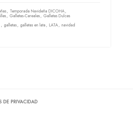
eñas
,
Temporada Navideña DICOHA
,
lles
,
Galletas-Cereales
,
Galletas Dulces
a
,
galletas
,
galletas en lata
,
LATA
,
navidad
S DE PRIVACIDAD