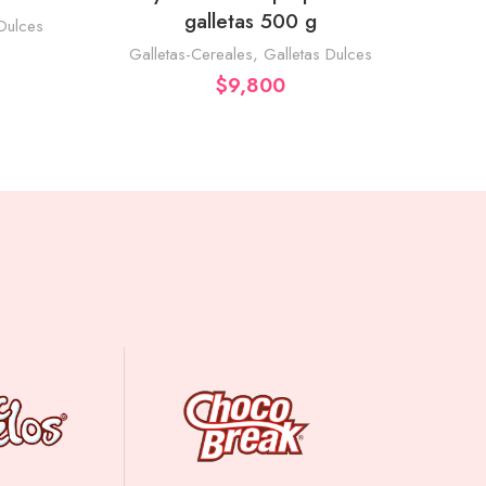
galletas 500 g
Dulces
Galletas-Cereales
,
Galletas Dulces
Azul
,
G
$
9,800