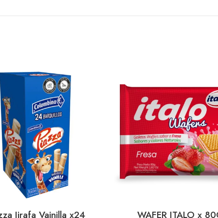
zza Jirafa Vainilla x24
WAFER ITALO x 8
AÑADIR AL CARRITO
AÑADIR AL CA