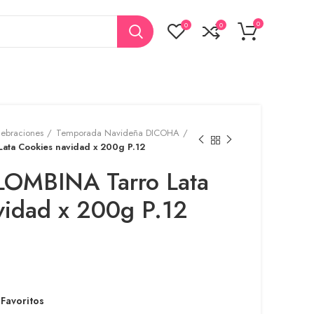
0
0
0
lebraciones
Temporada Navideña DICOHA
ata Cookies navidad x 200g P.12
LOMBINA Tarro Lata
vidad x 200g P.12
 Favoritos