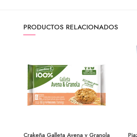
PRODUCTOS RELACIONADOS
Crakeña Galleta Avena y Granola
Pia
AÑADIR AL CARRITO