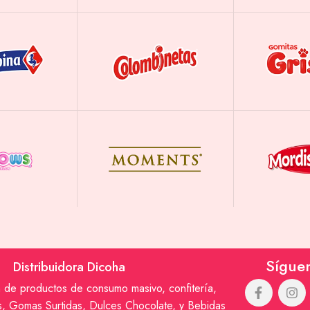
Sígue
Distribuidora Dicoha
n de productos de consumo masivo, confitería,
os, Gomas Surtidas, Dulces Chocolate, y Bebidas