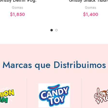
Grissly Delfín 90g.
Grissly Snack Tibu
Gomas
Gomas
$
1,850
$
1,400
Marcas que Distribuimos