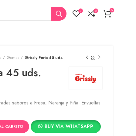
0
0
0
s
Gomas
Grissly Feria 45 uds.
ia 45 uds.
das sabores a Fresa, Naranja y Piña. Envueltas
BUY VIA WHATSAPP
AL CARRITO