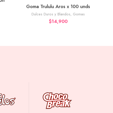
rón
Goma Trululu Aros x 100 unds
AÑADIR AL CARRITO
MIX-
Dulces Duros y Blandos
,
Gomas
$
14,900