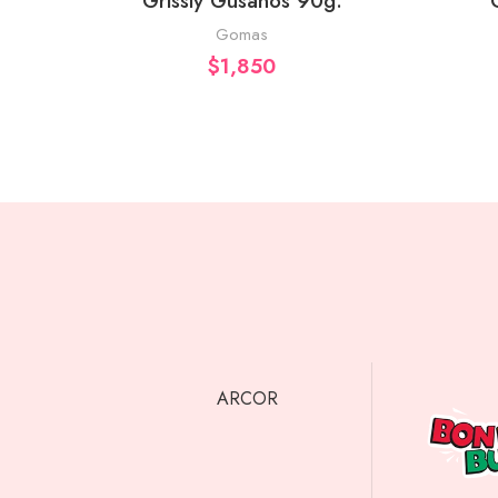
Grissly Gusanos 90g.
Gomas
$
1,850
ARCOR