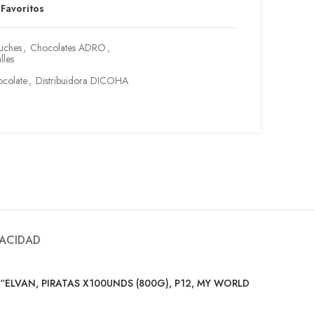
 Favoritos
tuches
,
Chocolates ADRO
,
lles
colate
,
Distribuidora DICOHA
VACIDAD
“ELVAN, PIRATAS X100UNDS (800G), P12, MY WORLD