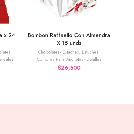
a x 24
Bombon Raffaello Con Almendra
Adro
RRITO
AÑADIR AL CARRITO
X 15 unds
lates
,
Chocolates- Estuches
,
Estuches
,
Ch
ereales
,
Compras Para Anchetas- Detalles
Com
$
26,500