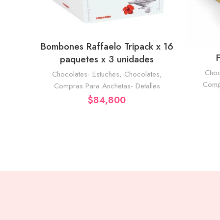
Bombones Raffaelo Tripack x 16
AÑADIR AL CARRITO
paquetes x 3 unidades
Choc
Chocolates- Estuches
,
Chocolates
,
Compr
Compras Para Anchetas- Detalles
$
84,800