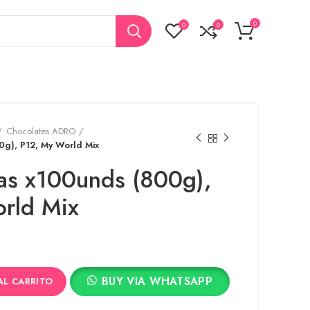
0
0
0
Chocolates ADRO
00g), P12, My World Mix
tas x100unds (800g),
rld Mix
BUY VIA WHATSAPP
AL CARRITO