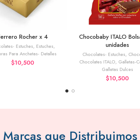
Ferrero Rocher x 4
Chocobaby ITALO Bols
AÑADIR AL CARRITO
AÑADIR AL CA
unidades
olates- Estuches
,
Estuches
,
as Para Anchetas- Detalles
Chocolates- Estuches
,
Choco
$
10,500
Chocolates ITALO
,
Galletas-C
Galletas Dulces
$
10,500
Marcas que Distribuimos