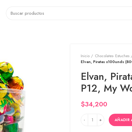
Inicio
Chocolates- Estuches
Elvan, Piratas x100unds (8
Elvan, Pira
P12, My Wo
$
34,200
AÑADIR 